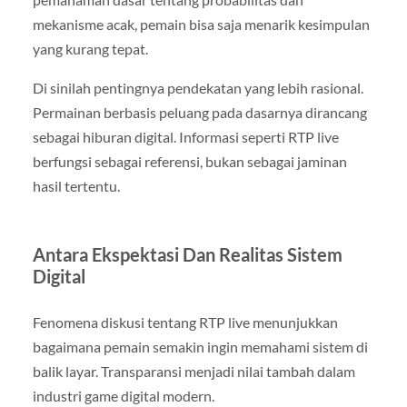
mekanisme acak, pemain bisa saja menarik kesimpulan
yang kurang tepat.
Di sinilah pentingnya pendekatan yang lebih rasional.
Permainan berbasis peluang pada dasarnya dirancang
sebagai hiburan digital. Informasi seperti RTP live
berfungsi sebagai referensi, bukan sebagai jaminan
hasil tertentu.
Antara Ekspektasi Dan Realitas Sistem
Digital
Fenomena diskusi tentang RTP live menunjukkan
bagaimana pemain semakin ingin memahami sistem di
balik layar. Transparansi menjadi nilai tambah dalam
industri game digital modern.