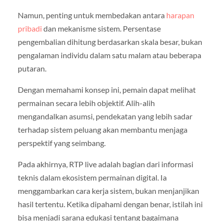
Namun, penting untuk membedakan antara
harapan
pribadi
dan mekanisme sistem. Persentase
pengembalian dihitung berdasarkan skala besar, bukan
pengalaman individu dalam satu malam atau beberapa
putaran.
Dengan memahami konsep ini, pemain dapat melihat
permainan secara lebih objektif. Alih-alih
mengandalkan asumsi, pendekatan yang lebih sadar
terhadap sistem peluang akan membantu menjaga
perspektif yang seimbang.
Pada akhirnya, RTP live adalah bagian dari informasi
teknis dalam ekosistem permainan digital. Ia
menggambarkan cara kerja sistem, bukan menjanjikan
hasil tertentu. Ketika dipahami dengan benar, istilah ini
bisa menjadi sarana edukasi tentang bagaimana