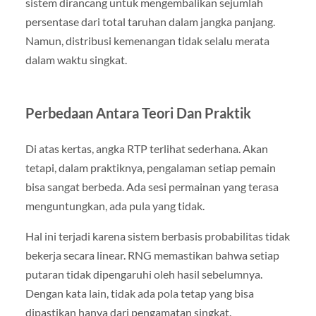
sistem dirancang untuk mengembalikan sejumlah
persentase dari total taruhan dalam jangka panjang.
Namun, distribusi kemenangan tidak selalu merata
dalam waktu singkat.
Perbedaan Antara Teori Dan Praktik
Di atas kertas, angka RTP terlihat sederhana. Akan
tetapi, dalam praktiknya, pengalaman setiap pemain
bisa sangat berbeda. Ada sesi permainan yang terasa
menguntungkan, ada pula yang tidak.
Hal ini terjadi karena sistem berbasis probabilitas tidak
bekerja secara linear. RNG memastikan bahwa setiap
putaran tidak dipengaruhi oleh hasil sebelumnya.
Dengan kata lain, tidak ada pola tetap yang bisa
dipastikan hanya dari pengamatan singkat.