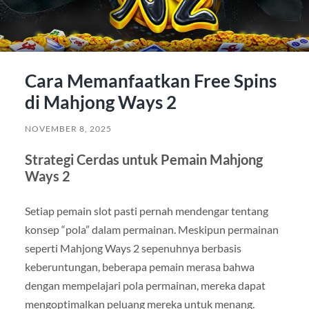
Cara Memanfaatkan Free Spins
di Mahjong Ways 2
NOVEMBER 8, 2025
Strategi Cerdas untuk Pemain Mahjong
Ways 2
Setiap pemain slot pasti pernah mendengar tentang
konsep “pola” dalam permainan. Meskipun permainan
seperti Mahjong Ways 2 sepenuhnya berbasis
keberuntungan, beberapa pemain merasa bahwa
dengan mempelajari pola permainan, mereka dapat
mengoptimalkan peluang mereka untuk menang.