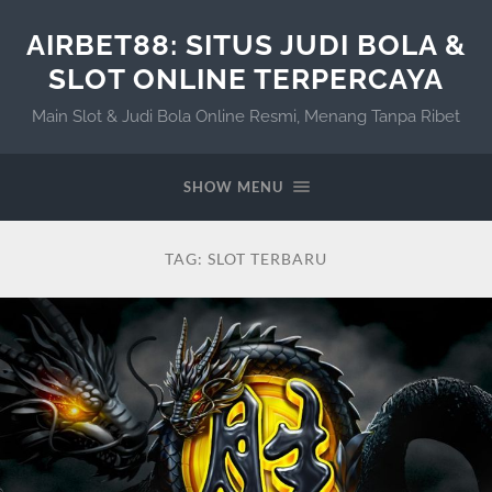
AIRBET88: SITUS JUDI BOLA &
SLOT ONLINE TERPERCAYA
Main Slot & Judi Bola Online Resmi, Menang Tanpa Ribet
SHOW MENU
TAG:
SLOT TERBARU