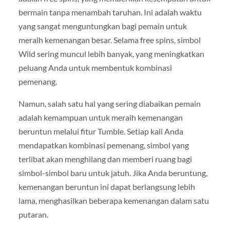
bermain tanpa menambah taruhan. Ini adalah waktu
yang sangat menguntungkan bagi pemain untuk
meraih kemenangan besar. Selama free spins, simbol
Wild sering muncul lebih banyak, yang meningkatkan
peluang Anda untuk membentuk kombinasi
pemenang.
Namun, salah satu hal yang sering diabaikan pemain
adalah kemampuan untuk meraih kemenangan
beruntun melalui fitur Tumble. Setiap kali Anda
mendapatkan kombinasi pemenang, simbol yang
terlibat akan menghilang dan memberi ruang bagi
simbol-simbol baru untuk jatuh. Jika Anda beruntung,
kemenangan beruntun ini dapat berlangsung lebih
lama, menghasilkan beberapa kemenangan dalam satu
putaran.