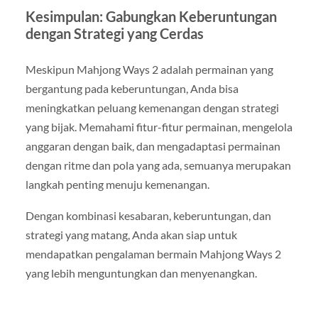
Kesimpulan: Gabungkan Keberuntungan
dengan Strategi yang Cerdas
Meskipun Mahjong Ways 2 adalah permainan yang
bergantung pada keberuntungan, Anda bisa
meningkatkan peluang kemenangan dengan strategi
yang bijak. Memahami fitur-fitur permainan, mengelola
anggaran dengan baik, dan mengadaptasi permainan
dengan ritme dan pola yang ada, semuanya merupakan
langkah penting menuju kemenangan.
Dengan kombinasi kesabaran, keberuntungan, dan
strategi yang matang, Anda akan siap untuk
mendapatkan pengalaman bermain Mahjong Ways 2
yang lebih menguntungkan dan menyenangkan.