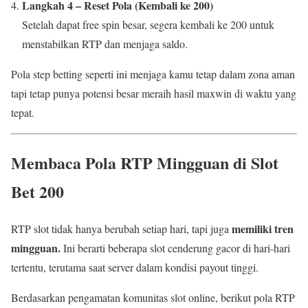
Langkah 4 – Reset Pola (Kembali ke 200)
Setelah dapat free spin besar, segera kembali ke 200 untuk
menstabilkan RTP dan menjaga saldo.
Pola step betting seperti ini menjaga kamu tetap dalam zona aman
tapi tetap punya potensi besar meraih hasil maxwin di waktu yang
tepat.
Membaca Pola RTP Mingguan di Slot
Bet 200
memiliki tren
RTP slot tidak hanya berubah setiap hari, tapi juga
mingguan.
Ini berarti beberapa slot cenderung gacor di hari-hari
tertentu, terutama saat server dalam kondisi payout tinggi.
Berdasarkan pengamatan komunitas slot online, berikut pola RTP