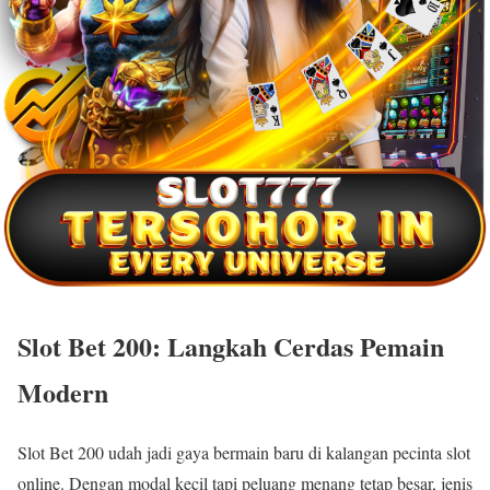
Slot Bet 200: Langkah Cerdas Pemain
Modern
Slot Bet 200 udah jadi gaya bermain baru di kalangan pecinta slot
online. Dengan modal kecil tapi peluang menang tetap besar, jenis