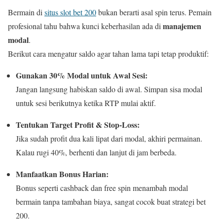
Bermain di
situs slot bet 200
bukan berarti asal spin terus. Pemain
manajemen
profesional tahu bahwa kunci keberhasilan ada di
modal
.
Berikut cara mengatur saldo agar tahan lama tapi tetap produktif:
Gunakan 30% Modal untuk Awal Sesi:
Jangan langsung habiskan saldo di awal. Simpan sisa modal
untuk sesi berikutnya ketika RTP mulai aktif.
Tentukan Target Profit & Stop-Loss:
Jika sudah profit dua kali lipat dari modal, akhiri permainan.
Kalau rugi 40%, berhenti dan lanjut di jam berbeda.
Manfaatkan Bonus Harian:
Bonus seperti cashback dan free spin menambah modal
bermain tanpa tambahan biaya, sangat cocok buat strategi bet
200.