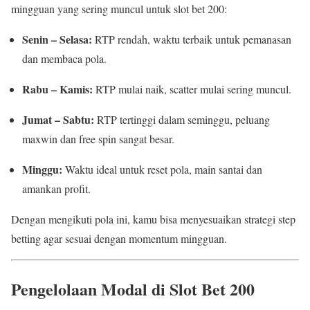
mingguan yang sering muncul untuk slot bet 200:
Senin – Selasa:
RTP rendah, waktu terbaik untuk pemanasan
dan membaca pola.
Rabu – Kamis:
RTP mulai naik, scatter mulai sering muncul.
Jumat – Sabtu:
RTP tertinggi dalam seminggu, peluang
maxwin dan free spin sangat besar.
Minggu:
Waktu ideal untuk reset pola, main santai dan
amankan profit.
Dengan mengikuti pola ini, kamu bisa menyesuaikan strategi step
betting agar sesuai dengan momentum mingguan.
Pengelolaan Modal di Slot Bet 200