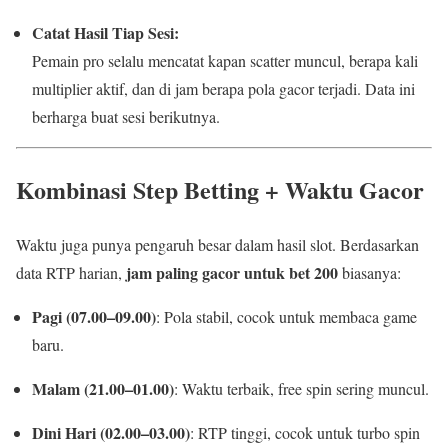
Catat Hasil Tiap Sesi:
Pemain pro selalu mencatat kapan scatter muncul, berapa kali
multiplier aktif, dan di jam berapa pola gacor terjadi. Data ini
berharga buat sesi berikutnya.
Kombinasi Step Betting + Waktu Gacor
Waktu juga punya pengaruh besar dalam hasil slot. Berdasarkan
jam paling gacor untuk bet 200
data RTP harian,
biasanya:
Pagi (07.00–09.00)
: Pola stabil, cocok untuk membaca game
baru.
Malam (21.00–01.00)
: Waktu terbaik, free spin sering muncul.
Dini Hari (02.00–03.00)
: RTP tinggi, cocok untuk turbo spin